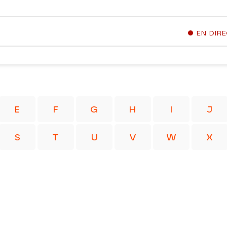
EN DIR
E
F
G
H
I
J
S
T
U
V
W
X