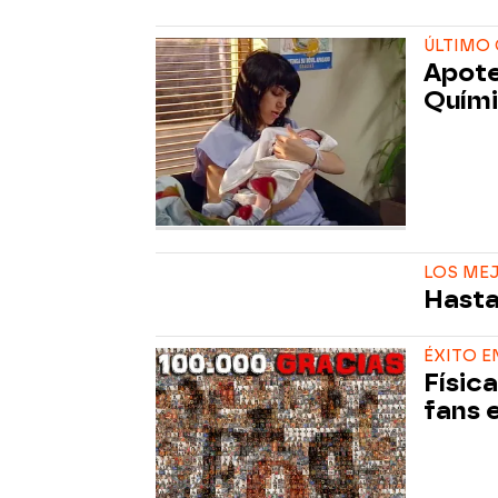
ÚLTIMO 
Apote
Quím
LOS ME
Hasta
ÉXITO E
Físic
fans 