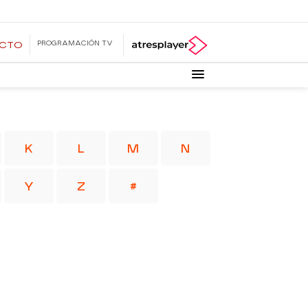
PROGRAMACIÓN TV
ECTO
K
L
M
N
Y
Z
#