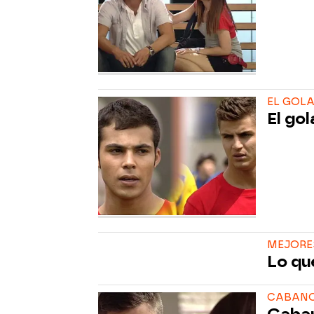
EL GOL
El go
MEJORE
Lo qu
CABANO