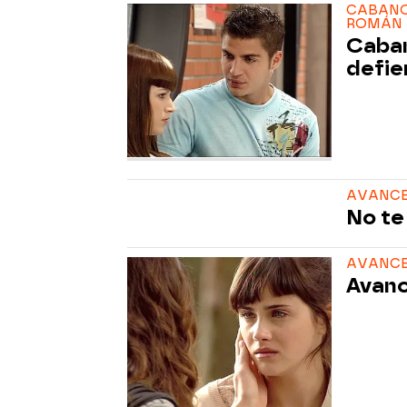
CABANO 
ROMÁN
Caban
defie
AVANCE 
No te
AVANCE
Avanc