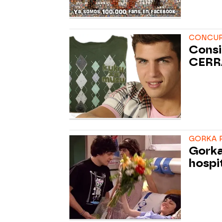
CONCUR
Consi
CER
GORKA R
Gorka
hospi