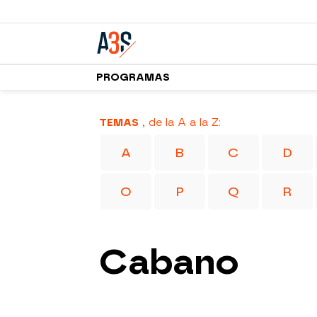
PROGRAMAS
TEMAS
, de la A a la Z:
A
B
C
D
O
P
Q
R
Cabano