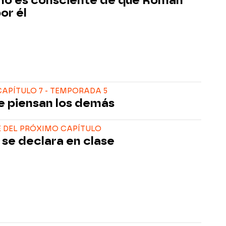
o es consciente de que Román
or él
APÍTULO 7 - TEMPORADA 5
e piensan los demás
 DEL PRÓXIMO CAPÍTULO
 se declara en clase