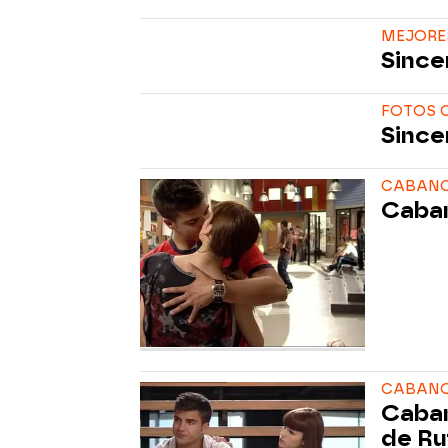
MEJORE
Since
FOTOS C
Since
CABANO
Caban
CABANO 
Caban
de Ru