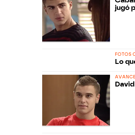
Caban
jugó p
FOTOS C
Lo qu
AVANCE
David