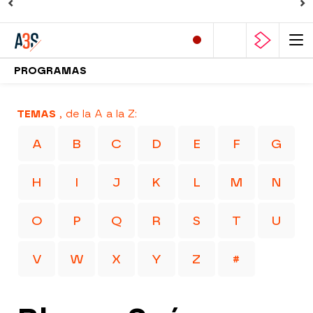
PROGRAMAS
TEMAS
, de la A a la Z:
A
B
C
D
E
F
G
H
I
J
K
L
M
N
O
P
Q
R
S
T
U
V
W
X
Y
Z
#