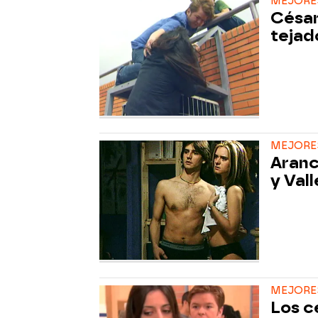
MEJORES
César
tejad
MEJORE
Aranc
y Vall
MEJORES
Los c