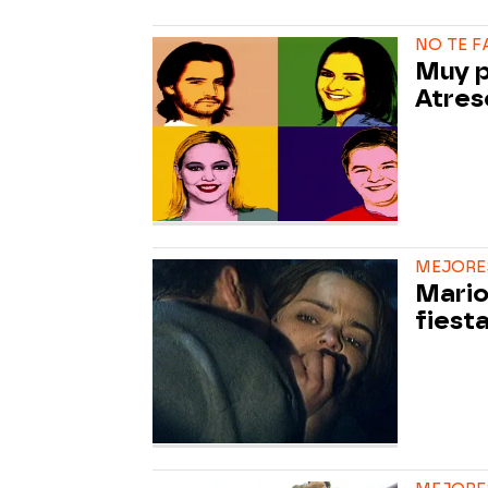
NO TE F
Muy p
Atres
MEJORES
Mario
fiest