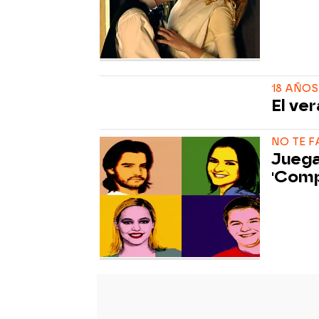
18 AÑOS
El ve
NO TE F
Juega
'Comp