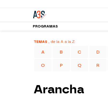
PROGRAMAS
TEMAS
, de la A a la Z:
A
B
C
D
O
P
Q
R
Arancha