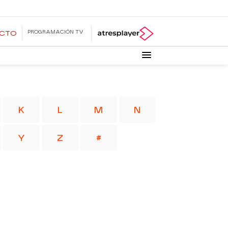
PROGRAMACIÓN TV
ECTO
K
L
M
N
Y
Z
#