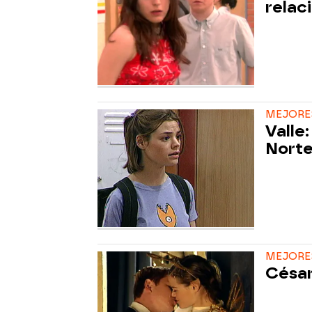
relac
MEJORES
Valle:
Norte
MEJORES
César