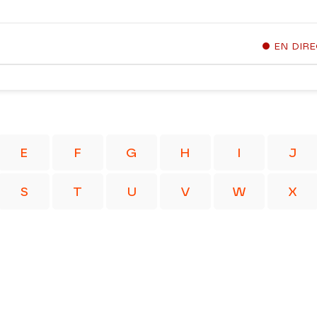
EN DIR
E
F
G
H
I
J
S
T
U
V
W
X