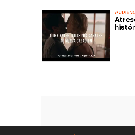
AUDIEN
Atres
histó