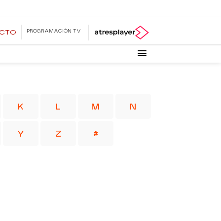
PROGRAMACIÓN TV
ECTO
K
L
M
N
Y
Z
#