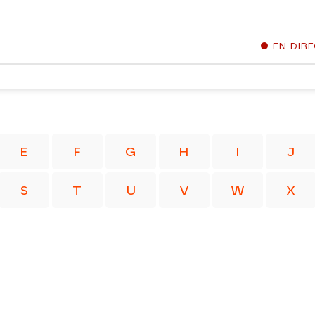
EN DIR
E
F
G
H
I
J
S
T
U
V
W
X