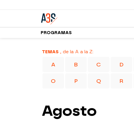
PROGRAMAS
TEMAS
, de la A a la Z:
A
B
C
D
O
P
Q
R
Agosto