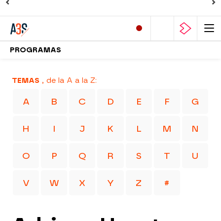
PROGRAMAS
TEMAS
, de la A a la Z:
A
B
C
D
E
F
G
H
I
J
K
L
M
N
O
P
Q
R
S
T
U
V
W
X
Y
Z
#