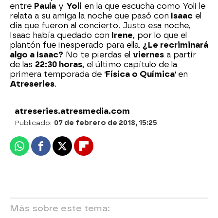
entre
Paula
y
Yoli
en la que escucha como Yoli le
relata a su amiga la noche que pasó con
Isaac
el
día que fueron al concierto. Justo esa noche,
Isaac había quedado con
Irene
, por lo que el
plantón fue inesperado para ella.
¿Le recriminará
algo a Isaac?
No te pierdas el
viernes
a partir
de las
22:30 horas
, el último capítulo de la
primera temporada de
'Física o Química'
en
Atreseries
.
atreseries.atresmedia.com
Publicado:
07 de febrero de 2018, 15:25
Whatsapp
Facebook
X
Flipboard
Más sobre este tema: