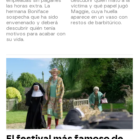
empleadas sin pagarles
descubrir quién mató a la
las horas extra. La
víctima y qué papel jugó
hermana Boniface
Maggie, cuya huella
sospecha que ha sido
aparece en un vaso con
envenenado y deberá
restos de barbitúrico.
descubrir quién tenía
motivos para acabar con
su vida.
El festival más famoso de