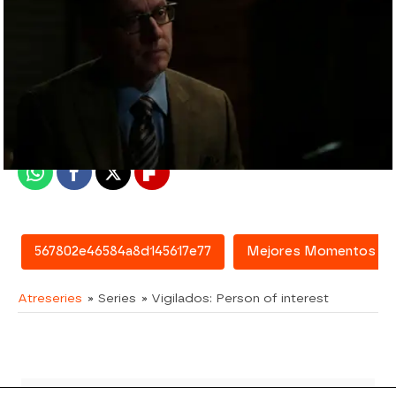
atreseries
Madrid
Publicado:
15 de febrero de 2016, 13:56
Whatsapp
Facebook
X
Flipboard
567802e46584a8d145617e77
Mejores Momentos
Atreseries
» Series
» Vigilados: Person of interest