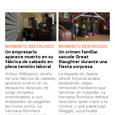
MOMENTO DESTACADO
MOMENTO DESTACADO
Un empresario
Un crimen familiar
aparece muerto en su
sacude Great
fábrica de calzado en
Slaughter durante una
plena tensión laboral
fiesta sorpresa
Arthur Millington, dueño
La llegada de Jeanie
de una fábrica de calzado,
desde Escocia acaba
aparece muerto en su
desatando viejas
despacho después de
tensiones familiares que
exigir jornadas
terminan en tragedia. La
interminables a sus
hermana Boniface deberá
empleadas sin pagarles
descubrir quién mató a la
las horas extra. La
víctima y qué papel jugó
hermana Boniface
Maggie, cuya huella