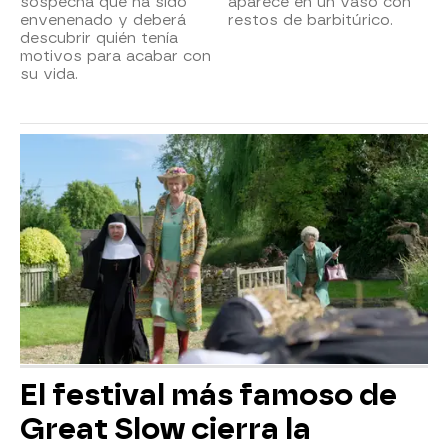
sospecha que ha sido
aparece en un vaso con
envenenado y deberá
restos de barbitúrico.
descubrir quién tenía
motivos para acabar con
su vida.
El festival más famoso de
Great Slow cierra la