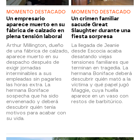
MOMENTO DESTACADO
MOMENTO DESTACADO
Un empresario
Un crimen familiar
aparece muerto en su
sacude Great
fábrica de calzado en
Slaughter durante una
plena tensión laboral
fiesta sorpresa
Arthur Millington, dueño
La llegada de Jeanie
de una fábrica de calzado,
desde Escocia acaba
aparece muerto en su
desatando viejas
despacho después de
tensiones familiares que
exigir jornadas
terminan en tragedia. La
interminables a sus
hermana Boniface deberá
empleadas sin pagarles
descubrir quién mató a la
las horas extra. La
víctima y qué papel jugó
hermana Boniface
Maggie, cuya huella
sospecha que ha sido
aparece en un vaso con
envenenado y deberá
restos de barbitúrico.
descubrir quién tenía
motivos para acabar con
su vida.