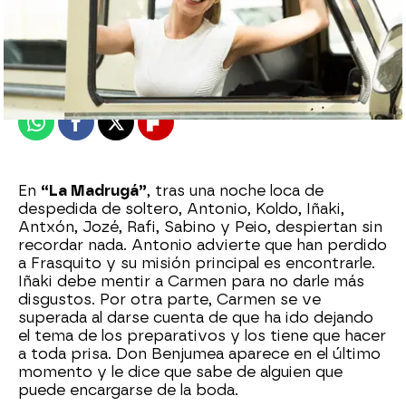
atreseries
Madrid
Publicado:
07 de febrero de 2018, 15:22
Whatsapp
Facebook
X
Flipboard
En
“La Madrugá”
, tras una noche loca de
despedida de soltero, Antonio, Koldo, Iñaki,
Antxón, Jozé, Rafi, Sabino y Peio, despiertan sin
recordar nada. Antonio advierte que han perdido
a Frasquito y su misión principal es encontrarle.
Iñaki debe mentir a Carmen para no darle más
disgustos. Por otra parte, Carmen se ve
superada al darse cuenta de que ha ido dejando
el tema de los preparativos y los tiene que hacer
a toda prisa. Don Benjumea aparece en el último
momento y le dice que sabe de alguien que
puede encargarse de la boda.