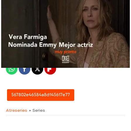
atreseries
Madrid
Publicado:
15 de abril de 2016, 10:25
Whatsapp
Facebook
X
Flipboard
567802e46584a8d145617e77
Atreseries
» Series