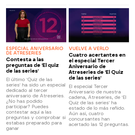
ESPECIAL ANIVERSARIO
VUELVE A VERLO
DE ATRESERIES
Cuatro acertantes en
Contesta a las
el especial Tercer
preguntas de 'El quiz
Aniversario de
de las series'
Atreseries de 'El Quiz
de las series'
El último 'Quiz de las
series' ha sido un especial
El especial Tercer
dedicado al tercer
Aniversario de nuestra
aniversario de Atreseries.
cadena, Atreseries, de 'El
¿No has podido
Quiz de las series' ha
participar? Puedes
estado de lo más reñido.
contestar aquí a las
Aún así, cuatro
preguntas y comprobar si
concursantes han
estabas preparado para
acertado las 12 preguntas.
ganar