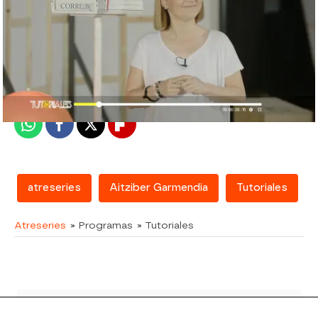
atreseries
Madrid
Publicado:
18 de diciembre de 2018, 10:35
Whatsapp
Facebook
X
Flipboard
atreseries
Aitziber Garmendia
Tutoriales
Atreseries
» Programas
» Tutoriales