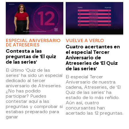
ESPECIAL ANIVERSARIO
VUELVE A VERLO
DE ATRESERIES
Cuatro acertantes en
Contesta a las
el especial Tercer
preguntas de 'El quiz
Aniversario de
de las series'
Atreseries de 'El Quiz
de las series'
El último 'Quiz de las
series' ha sido un especial
El especial Tercer
dedicado al tercer
Aniversario de nuestra
aniversario de Atreseries.
cadena, Atreseries, de 'El
¿No has podido
Quiz de las series' ha
participar? Puedes
estado de lo más reñido.
contestar aquí a las
Aún así, cuatro
preguntas y comprobar si
concursantes han
estabas preparado para
acertado las 12 preguntas.
ganar