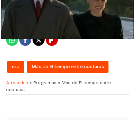
atreseries
Madrid
Publicado:
07 de febrero de 2018, 15:24
Whatsapp
Facebook
X
Flipboard
sira
Más de El tiempo entre costuras
Atreseries
» Programas
» Más de El tiempo entre
costuras