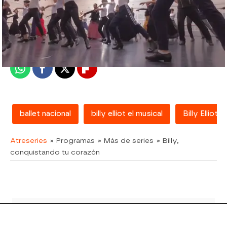
atreseries
Madrid
Publicado:
20 de septiembre de 2017, 10:53
Whatsapp
Facebook
X
Flipboard
ballet nacional
billy elliot el musical
Billy Elliot
Atreseries
» Programas
» Más de series
» Billy,
conquistando tu corazón