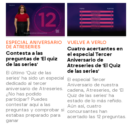
ESPECIAL ANIVERSARIO
VUELVE A VERLO
DE ATRESERIES
Cuatro acertantes en
Contesta a las
el especial Tercer
preguntas de 'El quiz
Aniversario de
de las series'
Atreseries de 'El Quiz
de las series'
El último 'Quiz de las
series' ha sido un especial
El especial Tercer
dedicado al tercer
Aniversario de nuestra
aniversario de Atreseries.
cadena, Atreseries, de 'El
¿No has podido
Quiz de las series' ha
participar? Puedes
estado de lo más reñido.
contestar aquí a las
Aún así, cuatro
preguntas y comprobar si
concursantes han
estabas preparado para
acertado las 12 preguntas.
ganar