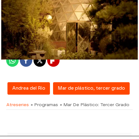
atreseries
Madrid
Publicado:
07 de febrero de 2018, 15:27
Whatsapp
Facebook
X
Flipboard
Andrea del Río
Mar de plástico, tercer grado
Atreseries
» Programas
» Mar De Plástico: Tercer Grado