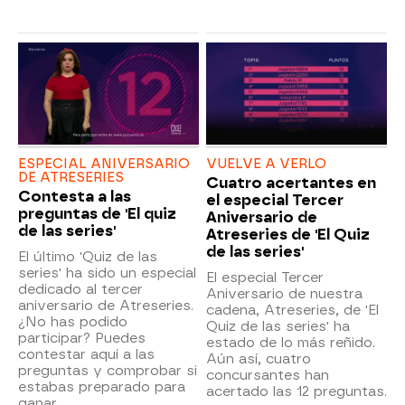
ESPECIAL ANIVERSARIO
VUELVE A VERLO
DE ATRESERIES
Cuatro acertantes en
Contesta a las
el especial Tercer
preguntas de 'El quiz
Aniversario de
de las series'
Atreseries de 'El Quiz
de las series'
El último 'Quiz de las
series' ha sido un especial
El especial Tercer
dedicado al tercer
Aniversario de nuestra
aniversario de Atreseries.
cadena, Atreseries, de 'El
¿No has podido
Quiz de las series' ha
participar? Puedes
estado de lo más reñido.
contestar aquí a las
Aún así, cuatro
preguntas y comprobar si
concursantes han
estabas preparado para
acertado las 12 preguntas.
ganar