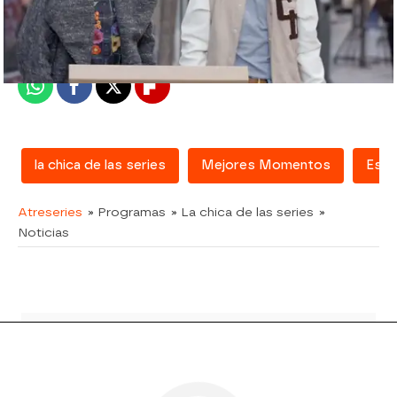
Madrid
Publicado:
29 de marzo de 2018, 19:22
Whatsapp
Facebook
X
Flipboard
la chica de las series
Mejores Momentos
Esth
Atreseries
» Programas
» La chica de las series
»
Noticias