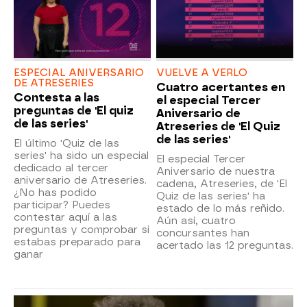
ESPECIAL ANIVERSARIO
VUELVE A VERLO
DE ATRESERIES
Cuatro acertantes en
Contesta a las
el especial Tercer
preguntas de 'El quiz
Aniversario de
de las series'
Atreseries de 'El Quiz
de las series'
El último 'Quiz de las
series' ha sido un especial
El especial Tercer
dedicado al tercer
Aniversario de nuestra
aniversario de Atreseries.
cadena, Atreseries, de 'El
¿No has podido
Quiz de las series' ha
participar? Puedes
estado de lo más reñido.
contestar aquí a las
Aún así, cuatro
preguntas y comprobar si
concursantes han
estabas preparado para
acertado las 12 preguntas.
ganar