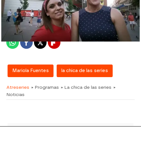
atreseries
Madrid
Publicado:
21 de septiembre de 2017, 13:10
Whatsapp
Facebook
X
Flipboard
Mariola Fuentes
la chica de las series
Atreseries
» Programas
» La chica de las series
»
Noticias