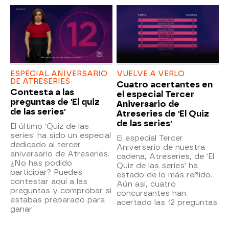
ESPECIAL ANIVERSARIO
VUELVE A VERLO
DE ATRESERIES
Cuatro acertantes en
Contesta a las
el especial Tercer
preguntas de 'El quiz
Aniversario de
de las series'
Atreseries de 'El Quiz
de las series'
El último 'Quiz de las
series' ha sido un especial
El especial Tercer
dedicado al tercer
Aniversario de nuestra
aniversario de Atreseries.
cadena, Atreseries, de 'El
¿No has podido
Quiz de las series' ha
participar? Puedes
estado de lo más reñido.
contestar aquí a las
Aún así, cuatro
preguntas y comprobar si
concursantes han
estabas preparado para
acertado las 12 preguntas.
ganar