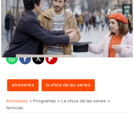
atreseries
Madrid
Publicado:
23 de marzo de 2018, 11:55
Whatsapp
Facebook
X
Flipboard
atreseries
la chica de las series
Atreseries
» Programas
» La chica de las series
»
Noticias