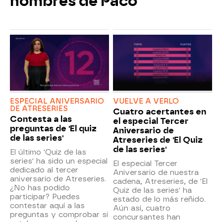
hombres de Paco'
ESPECIAL ANIVERSARIO
VUELVE A VERLO
DE ATRESERIES
Cuatro acertantes en
Contesta a las
el especial Tercer
preguntas de 'El quiz
Aniversario de
de las series'
Atreseries de 'El Quiz
de las series'
El último 'Quiz de las
series' ha sido un especial
El especial Tercer
dedicado al tercer
Aniversario de nuestra
aniversario de Atreseries.
cadena, Atreseries, de 'El
¿No has podido
Quiz de las series' ha
participar? Puedes
estado de lo más reñido.
contestar aquí a las
Aún así, cuatro
preguntas y comprobar si
concursantes han