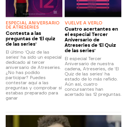
ESPECIAL ANIVERSARIO
VUELVE A VERLO
DE ATRESERIES
Cuatro acertantes en
Contesta a las
el especial Tercer
preguntas de 'El quiz
Aniversario de
de las series'
Atreseries de 'El Quiz
de las series'
El último 'Quiz de las
series' ha sido un especial
El especial Tercer
dedicado al tercer
Aniversario de nuestra
aniversario de Atreseries.
cadena, Atreseries, de 'El
¿No has podido
Quiz de las series' ha
participar? Puedes
estado de lo más reñido.
contestar aquí a las
Aún así, cuatro
preguntas y comprobar si
concursantes han
estabas preparado para
acertado las 12 preguntas.
ganar