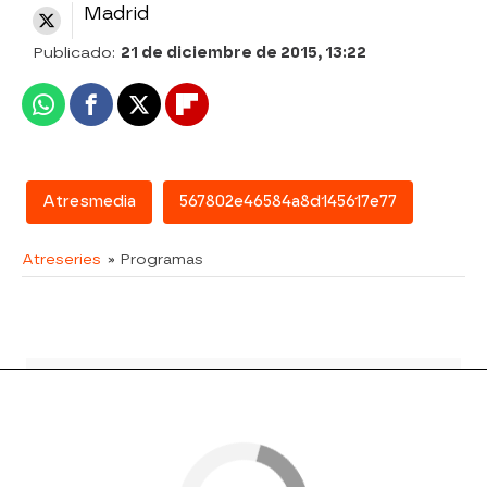
Madrid
Publicado:
21 de diciembre de 2015, 13:22
Whatsapp
Facebook
X
Flipboard
Atresmedia
567802e46584a8d145617e77
Atreseries
» Programas