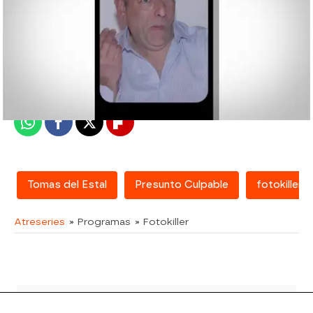
atreseries
Madrid
Publicado:
19 de julio de 2018, 18:05
Whatsapp
Facebook
X
Flipboard
Tomas del Estal
Presunto Culpable
fotokiller
Atreseries
» Programas
» Fotokiller