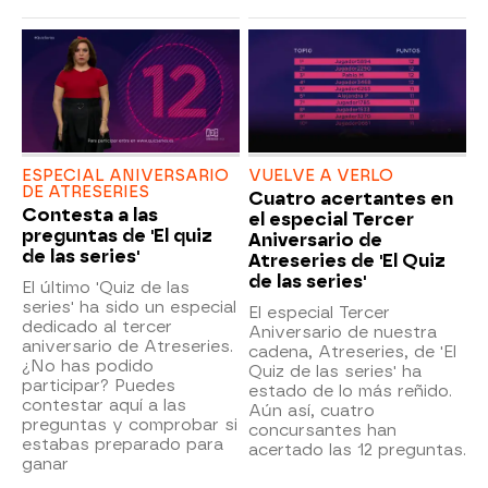
ESPECIAL ANIVERSARIO
VUELVE A VERLO
DE ATRESERIES
Cuatro acertantes en
Contesta a las
el especial Tercer
preguntas de 'El quiz
Aniversario de
de las series'
Atreseries de 'El Quiz
de las series'
El último 'Quiz de las
series' ha sido un especial
El especial Tercer
dedicado al tercer
Aniversario de nuestra
aniversario de Atreseries.
cadena, Atreseries, de 'El
¿No has podido
Quiz de las series' ha
participar? Puedes
estado de lo más reñido.
contestar aquí a las
Aún así, cuatro
preguntas y comprobar si
concursantes han
estabas preparado para
acertado las 12 preguntas.
ganar