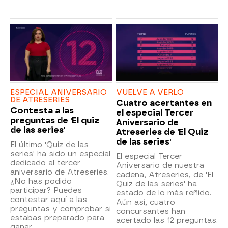
ESPECIAL ANIVERSARIO
VUELVE A VERLO
DE ATRESERIES
Cuatro acertantes en
Contesta a las
el especial Tercer
preguntas de 'El quiz
Aniversario de
de las series'
Atreseries de 'El Quiz
de las series'
El último 'Quiz de las
series' ha sido un especial
El especial Tercer
dedicado al tercer
Aniversario de nuestra
aniversario de Atreseries.
cadena, Atreseries, de 'El
¿No has podido
Quiz de las series' ha
participar? Puedes
estado de lo más reñido.
contestar aquí a las
Aún así, cuatro
preguntas y comprobar si
concursantes han
estabas preparado para
acertado las 12 preguntas.
ganar