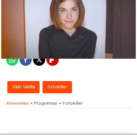
atreseries
Madrid
Publicado:
03 de agosto de 2018, 10:56
Whatsapp
Facebook
X
Flipboard
Veki Velilla
fotokiller
Atreseries
» Programas
» Fotokiller