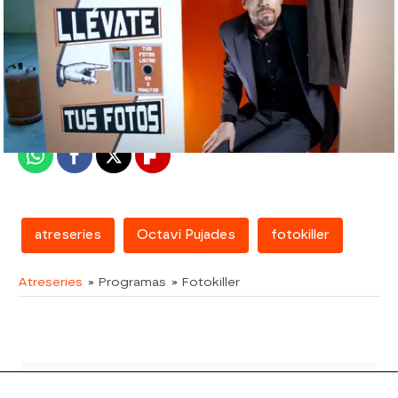
atreseries
Madrid
Publicado:
12 de julio de 2018, 10:44
Whatsapp
Facebook
X
Flipboard
atreseries
Octavi Pujades
fotokiller
Atreseries
» Programas
» Fotokiller