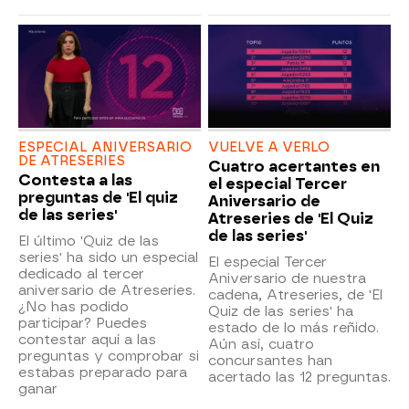
ESPECIAL ANIVERSARIO
VUELVE A VERLO
DE ATRESERIES
Cuatro acertantes en
Contesta a las
el especial Tercer
preguntas de 'El quiz
Aniversario de
de las series'
Atreseries de 'El Quiz
de las series'
El último 'Quiz de las
series' ha sido un especial
El especial Tercer
dedicado al tercer
Aniversario de nuestra
aniversario de Atreseries.
cadena, Atreseries, de 'El
¿No has podido
Quiz de las series' ha
participar? Puedes
estado de lo más reñido.
contestar aquí a las
Aún así, cuatro
preguntas y comprobar si
concursantes han
estabas preparado para
acertado las 12 preguntas.
ganar