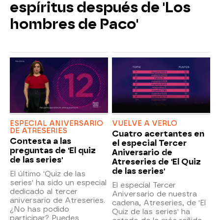
espíritus después de 'Los
hombres de Paco'
ESPECIAL ANIVERSARIO
VUELVE A VERLO
DE ATRESERIES
Cuatro acertantes en
Contesta a las
el especial Tercer
preguntas de 'El quiz
Aniversario de
de las series'
Atreseries de 'El Quiz
de las series'
El último 'Quiz de las
series' ha sido un especial
El especial Tercer
dedicado al tercer
Aniversario de nuestra
aniversario de Atreseries.
cadena, Atreseries, de 'El
¿No has podido
Quiz de las series' ha
participar? Puedes