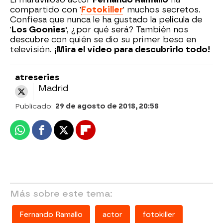
compartido con '
Fotokiller
' muchos secretos.
Confiesa que nunca le ha gustado la película de
'
Los Goonies'
, ¿por qué será? También nos
descubre con quién se dio su primer beso en
televisión.
¡Mira el vídeo para descubrirlo todo!
atreseries
Madrid
Publicado:
29 de agosto de 2018, 20:58
Whatsapp
Facebook
X
Flipboard
Más sobre este tema:
Fernando Ramallo
actor
fotokiller