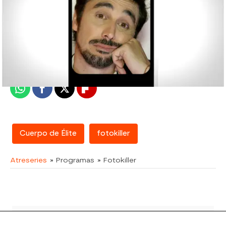
atreseries
Madrid
Publicado:
20 de abril de 2018, 12:56
Whatsapp
Facebook
X
Flipboard
Cuerpo de Élite
fotokiller
Atreseries
» Programas
» Fotokiller