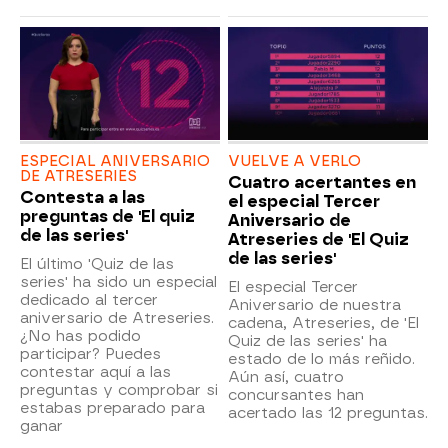
ESPECIAL ANIVERSARIO
VUELVE A VERLO
DE ATRESERIES
Cuatro acertantes en
Contesta a las
el especial Tercer
preguntas de 'El quiz
Aniversario de
de las series'
Atreseries de 'El Quiz
de las series'
El último 'Quiz de las
series' ha sido un especial
El especial Tercer
dedicado al tercer
Aniversario de nuestra
aniversario de Atreseries.
cadena, Atreseries, de 'El
¿No has podido
Quiz de las series' ha
participar? Puedes
estado de lo más reñido.
contestar aquí a las
Aún así, cuatro
preguntas y comprobar si
concursantes han
estabas preparado para
acertado las 12 preguntas.
ganar