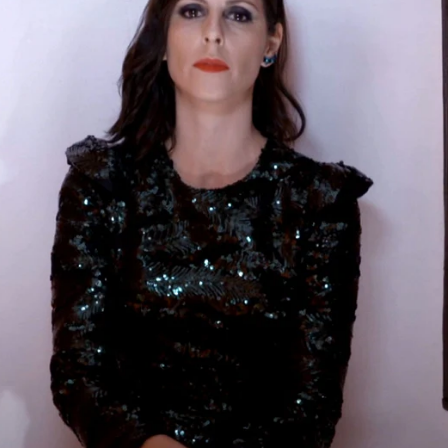
Whatsapp
Facebook
X
Flipboa
fotokiller