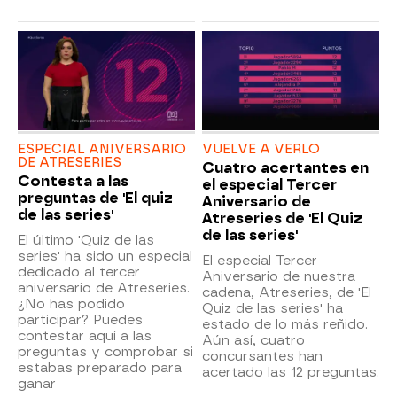
ESPECIAL ANIVERSARIO
VUELVE A VERLO
DE ATRESERIES
Cuatro acertantes en
Contesta a las
el especial Tercer
preguntas de 'El quiz
Aniversario de
de las series'
Atreseries de 'El Quiz
de las series'
El último 'Quiz de las
series' ha sido un especial
El especial Tercer
dedicado al tercer
Aniversario de nuestra
aniversario de Atreseries.
cadena, Atreseries, de 'El
¿No has podido
Quiz de las series' ha
participar? Puedes
estado de lo más reñido.
contestar aquí a las
Aún así, cuatro
preguntas y comprobar si
concursantes han
estabas preparado para
acertado las 12 preguntas.
ganar