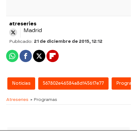
atreseries
Madrid
Publicado:
21 de diciembre de 2015, 12:12
Whatsapp
Facebook
X
Flipboard
Noticias
567802e46584a8d145617e77
Program
Atreseries
» Programas