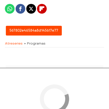
Whatsapp
Facebook
X
Flipboard
567802e46584a8d145617e77
Atreseries
» Programas