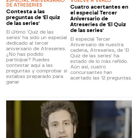
ESPECIAL ANIVERSARIO
VUELVE A VERLO
DE ATRESERIES
Cuatro acertantes en
Contesta a las
el especial Tercer
preguntas de 'El quiz
Aniversario de
de las series'
Atreseries de 'El Quiz
de las series'
El último 'Quiz de las
series' ha sido un especial
El especial Tercer
dedicado al tercer
Aniversario de nuestra
aniversario de Atreseries.
cadena, Atreseries, de 'El
¿No has podido
Quiz de las series' ha
participar? Puedes
estado de lo más reñido.
contestar aquí a las
Aún así, cuatro
preguntas y comprobar si
concursantes han
estabas preparado para
acertado las 12 preguntas.
ganar