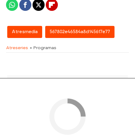
Whatsapp
Facebook
X
Flipboard
Atresmedia
567802e46584a8d145617e77
Atreseries
» Programas