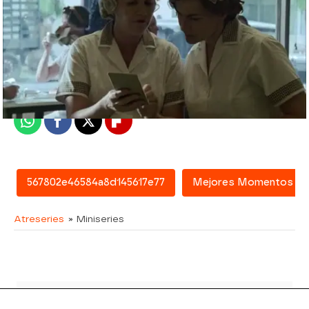
atreseries
Madrid
Publicado:
02 de febrero de 2016, 18:04
Whatsapp
Facebook
X
Flipboard
567802e46584a8d145617e77
Mejores Momentos
Atreseries
» Miniseries