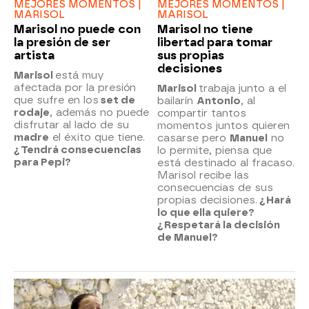
MEJORES MOMENTOS |
MEJORES MOMENTOS |
MARISOL
MARISOL
Marisol no puede con
Marisol no tiene
la presión de ser
libertad para tomar
artista
sus propias
decisiones
Marisol
está muy
afectada por la presión
Marisol
trabaja junto a el
que sufre en los
set de
bailarín
Antonio
, al
rodaje
, además no puede
compartir tantos
disfrutar al lado de su
momentos juntos quieren
madre
el éxito que tiene.
casarse pero
Manuel
no
¿Tendrá consecuencias
lo permite, piensa que
para Pepi?
está destinado al fracaso.
Marisol recibe las
consecuencias de sus
propias decisiones.
¿Hará
lo que ella quiere?
¿Respetará la decisión
de Manuel?