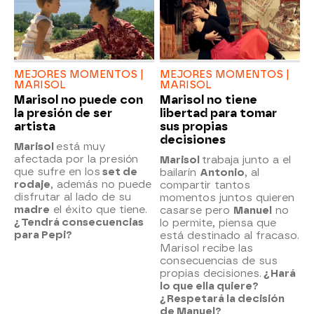
MEJORES MOMENTOS |
MEJORES MOMENTOS |
MARISOL
MARISOL
Marisol no puede con
Marisol no tiene
la presión de ser
libertad para tomar
artista
sus propias
decisiones
Marisol
está muy
afectada por la presión
Marisol
trabaja junto a el
que sufre en los
set de
bailarín
Antonio
, al
rodaje
, además no puede
compartir tantos
disfrutar al lado de su
momentos juntos quieren
madre
el éxito que tiene.
casarse pero
Manuel
no
¿Tendrá consecuencias
lo permite, piensa que
para Pepi?
está destinado al fracaso.
Marisol recibe las
consecuencias de sus
propias decisiones.
¿Hará
lo que ella quiere?
¿Respetará la decisión
de Manuel?