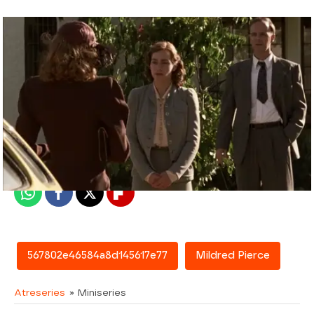
atreseries
Madrid
Publicado:
23 de febrero de 2016, 18:53
Whatsapp
Facebook
X
Flipboard
567802e46584a8d145617e77
Mildred Pierce
Atreseries
» Miniseries