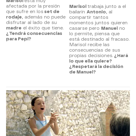
Marisol
está muy
afectada por la presión
Marisol
trabaja junto a el
que sufre en los
set de
bailarín
Antonio
, al
rodaje
, además no puede
compartir tantos
disfrutar al lado de su
momentos juntos quieren
madre
el éxito que tiene.
casarse pero
Manuel
no
¿Tendrá consecuencias
lo permite, piensa que
para Pepi?
está destinado al fracaso.
Marisol recibe las
consecuencias de sus
propias decisiones.
¿Hará
lo que ella quiere?
¿Respetará la decisión
de Manuel?