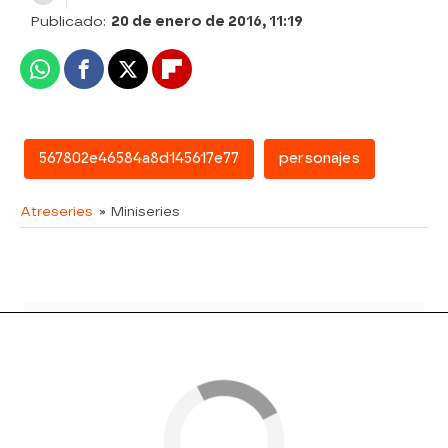
Publicado:
20 de enero de 2016, 11:19
Whatsapp
Facebook
X
Flipboard
567802e46584a8d145617e77
personajes
Atreseries
» Miniseries