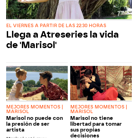
EL VIERNES A PARTIR DE LAS 22:30 HORAS
Llega a Atreseries la vida
de 'Marisol'
MEJORES MOMENTOS |
MEJORES MOMENTOS |
MARISOL
MARISOL
Marisol no puede con
Marisol no tiene
la presión de ser
libertad para tomar
artista
sus propias
decisiones