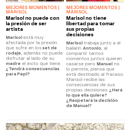
MEJORES MOMENTOS |
MEJORES MOMENTOS |
MARISOL
MARISOL
Marisol no puede con
Marisol no tiene
la presión de ser
libertad para tomar
artista
sus propias
decisiones
Marisol
está muy
afectada por la presión
Marisol
trabaja junto a el
que sufre en los
set de
bailarín
Antonio
, al
rodaje
, además no puede
compartir tantos
disfrutar al lado de su
momentos juntos quieren
madre
el éxito que tiene.
casarse pero
Manuel
no
¿Tendrá consecuencias
lo permite, piensa que
para Pepi?
está destinado al fracaso.
Marisol recibe las
consecuencias de sus
propias decisiones.
¿Hará
lo que ella quiere?
¿Respetará la decisión
de Manuel?