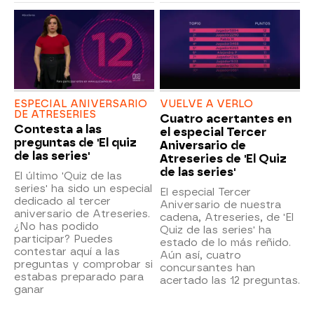
ESPECIAL ANIVERSARIO
VUELVE A VERLO
DE ATRESERIES
Cuatro acertantes en
Contesta a las
el especial Tercer
preguntas de 'El quiz
Aniversario de
de las series'
Atreseries de 'El Quiz
de las series'
El último 'Quiz de las
series' ha sido un especial
El especial Tercer
dedicado al tercer
Aniversario de nuestra
aniversario de Atreseries.
cadena, Atreseries, de 'El
¿No has podido
Quiz de las series' ha
participar? Puedes
estado de lo más reñido.
contestar aquí a las
Aún así, cuatro
preguntas y comprobar si
concursantes han
estabas preparado para
acertado las 12 preguntas.
ganar