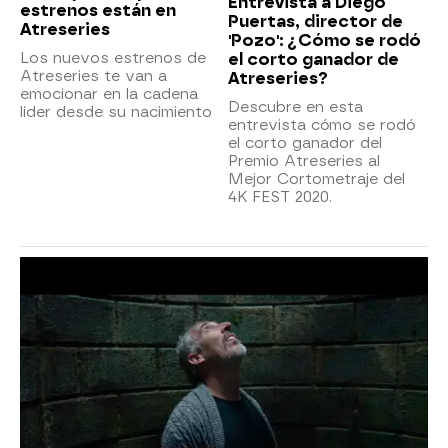
Entrevista a Diego
estrenos están en
Puertas, director de
Atreseries
'Pozo': ¿Cómo se rodó
Los nuevos estrenos de
el corto ganador de
Atreseries te van a
Atreseries?
emocionar en la cadena
Descubre en esta
líder desde su nacimiento
entrevista cómo se rodó
el corto ganador del
Premio Atreseries al
Mejor Cortometraje del
4K FEST 2020.