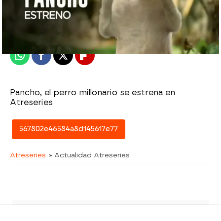
atreseries
Publicado:
18 de diciembre de 2015, 11:47
Whatsapp
Facebook
X
Flipboard
Pancho, el perro millonario se estrena en
Atreseries
567802e46584a8d145617e77
Atreseries
» Actualidad Atreseries