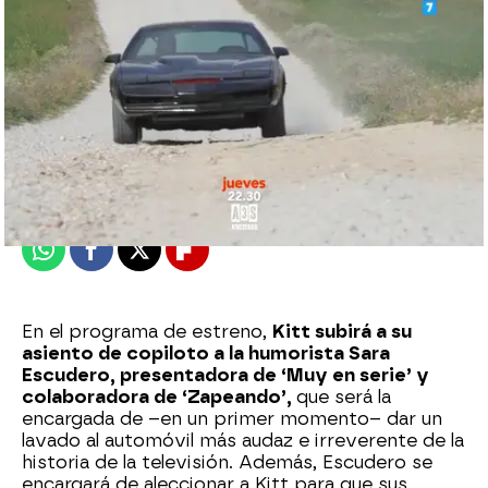
atreseries
Madrid
Publicado:
28 de abril de 2016, 09:50
Whatsapp
Facebook
X
Flipboard
En el programa de estreno,
Kitt subirá a su
asiento de copiloto a la humorista Sara
Escudero, presentadora de ‘Muy en serie’ y
colaboradora de ‘Zapeando’,
que será la
encargada de –en un primer momento– dar un
lavado al automóvil más audaz e irreverente de la
historia de la televisión. Además, Escudero se
encargará de aleccionar a Kitt para que sus